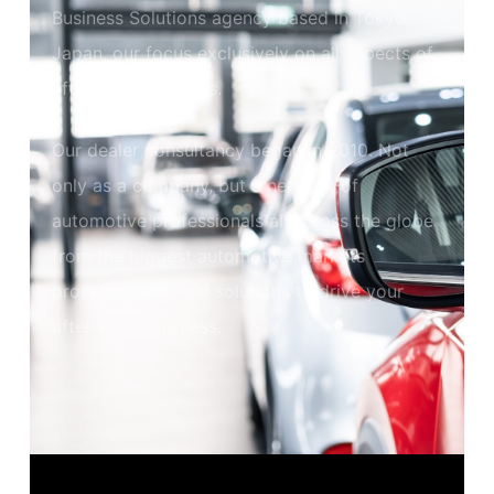
Business Solutions agency based in Tokyo,
Japan, our focus exclusively on all aspects of
after-sales business.
Our dealer consultancy began in 2010. Not
only as a company, but a network of
automotive professionals all across the globe
from the biggest automotive markets
providing practical solutions to drive your
after-sales business.