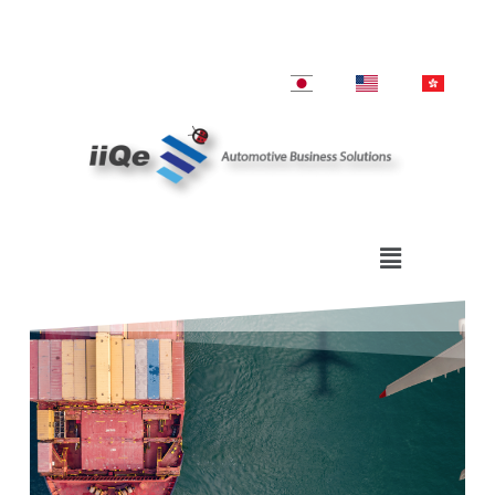
跳
至
主
要
內
容