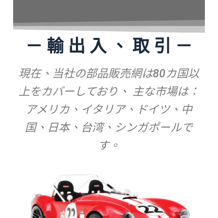
－ 輸 出 入 、 取 引 －
現在、当社の部品販売網は80カ国以
上をカバーしており、 主な市場は：
アメリカ、イタリア、ドイツ、中
国、日本、台湾、シンガポールで
す。