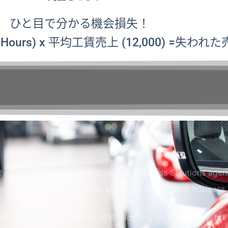
ひと目で分かる機会損失！
urs) x 平均工賃売上 (12,000) =失われた売
shed in 2019. iiQe is an Automotive Business Solutions age
our focus exclusively on all aspects of after-sales business.
ler consultancy began in 2010. Not only as a company, but