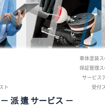
車体塗装ス
保証管理ス
サービス
スト
受付
－ 派 遣 サービス －