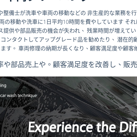
イザーや整備士が洗車や車両の移動などの 非生産的な業
車両の移動や洗車に1日平均10時間を費やしています そ
゙ス提供や部品販売の機会が失われ、 残業時間が増えて
コンタクトしてアップグレード品を勧めたり、 潜在的
ます。 車両修理の納期が長くなり、顧客満足度や顧客
率や部品売上や。顧客満足度を改善し、販