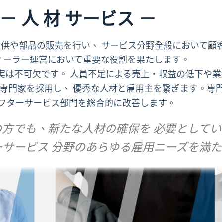
－ 人 材 サービス －
供や部品の販売を行い、 サービス分野全般において顧
ディーラー運営において重要な役割を果たします。
実は不可欠です。 人員不足による売上・収益の低下や
専門家を採用し、 優秀な人材と雇用主を繋ぎます。専門
フターサービス部門を総合的に改善します。
方でも、新たな人材の確保を 必要として
サービス 分野のあらゆる雇用ニーズを満