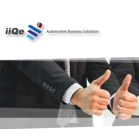
跳
至
主
要
內
容