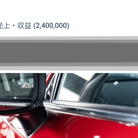
上・収益 (2,400,000)
ncy based in Tokyo,
 a network of