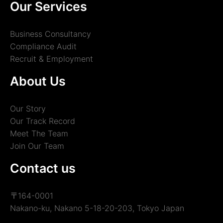
Our Services
Business Consultancy
Compliance Audit
Recruit & Employment
About Us
Our Story
Our Track Record
Meet The Team
Join Our Team
Contact us
〒164-0001
Nakano-ku, Nakano 5-18-20-203, Tokyo Japan