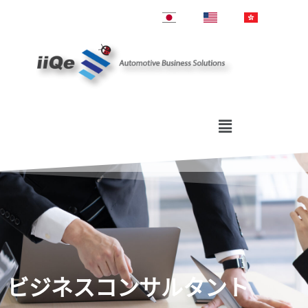
跳
至
主
要
內
容
ビジネスコンサルタント